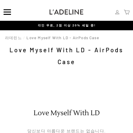
콘
텐
메뉴
로그인
츠
로
건
각인 무료, 2점 이상 20% 세일 중!
너
뛰
라데린느
/
Love Myself With LD - AirPods Case
기
Love Myself With LD - AirPods
Case
Love Myself With LD
당신보다 아름다운 브랜드는 없습니다.