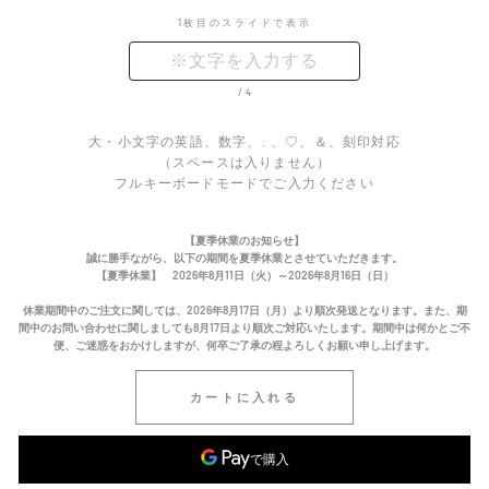
1枚目のスライドで表示
/4
大・小文字の英語、数字、. 、♡、＆、刻印対応
（スペースは入りません）
フルキーボードモードでご入力ください
【夏季休業のお知らせ】
誠に勝手ながら、以下の期間を夏季休業とさせていただきます。
【夏季休業】 2026年8月11日（火）～2026年8月16日（日）
休業期間中のご注文に関しては、2026年8月17日（月）より順次発送となります。また、期
間中のお問い合わせに関しましても8月17日より順次ご対応いたします。期間中は何かとご不
便、ご迷惑をおかけしますが、何卒ご了承の程よろしくお願い申し上げます。
カートに入れる