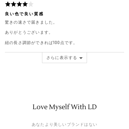
に
さ
5
よ
れ
段
良い色で良い質感
る
た
階
驚きの速さで届きました。
レ
レ
評
ビ
ビ
価
ありがとうございます。
ュ
ュ
中
ー
ー
4
紐の長さ調節ができれば100点です。
さらに表示する
Love Myself With LD
あなたより美しいブランドはない