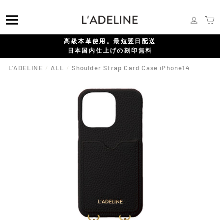
コ
{{currency}}{{discount}} undefined
ン
メニュー
ログイ
テ
ン
View Cart
高級本革使用。最短翌日配送
ツ
日本国内仕上げの刻印無料
に
ス
L'ADELINE
/
ALL
/
Shoulder Strap Card Case iPhone14
キ
ッ
プ