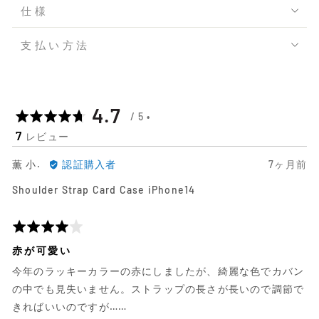
仕様
支払い方法
平
out
4.7
7
レビュー
均
of
薫
日
薫 小.
認証購入者
7ヶ月前
の
5
小.
前
Shoulder Strap Card Case iPhone14
に
に
評
よ
投
る
稿
5
価
レ
さ
段
赤が可愛い
ビ
れ
階
今年のラッキーカラーの赤にしましたが、綺麗な色でカバン
ュ
た
評
ー
レ
価
の中でも見失いません。ストラップの長さが長いので調節で
ビ
中
きればいいのですが……