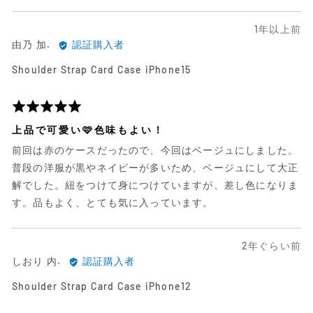
ュ
4
ー
日
1年以上前
由
前
由乃 加.
認証購入者
乃
に
Shoulder Strap Card Case iPhone15
加.
投
に
稿
よ
さ
5
る
れ
段
上品で可愛い🩷色味もよい！
レ
た
階
前回は赤のケースだったので、今回はベージュにしました。
ビ
レ
評
ュ
ビ
価
普段の洋服が黒やネイビーが多いため、ベージュにして大正
ー
ュ
中
解でした。紐をつけて身につけていますが、差し色になりま
ー
5
す。品もよく、とても気に入っています。
日
2年ぐらい前
し
前
しおり 内.
認証購入者
お
に
Shoulder Strap Card Case iPhone12
り
投
内.
稿