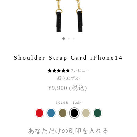
Shoulder Strap Card iPhone14
Click
7
レビュー
5
to
段
残りわずか
go
階
定
¥9,900
(税込)
to
評
価
reviews
価
COLOR
—
BLACK
中
4.7
あなただけの刻印を入れる