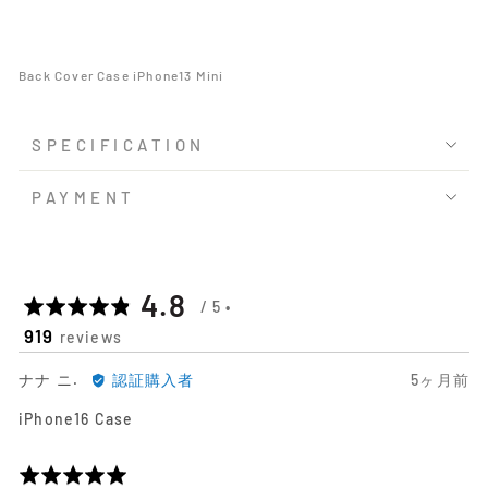
Back Cover Case iPhone13 Mini
SPECIFICATION
PAYMENT
平
out
4.8
919
reviews
均
of
ナ
日
ナナ ニ.
認証購入者
5ヶ月前
の
5
ナ
前
iPhone16 Case
ニ.
に
評
に
投
よ
稿
5