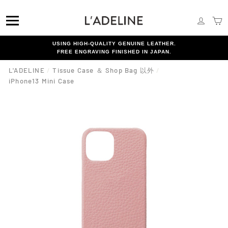
Skip
{{currency}}{{discount}} undefined
to
SITE NAVIGATION
LOG I
C
content
View Cart
USING HIGH-QUALITY GENUINE LEATHER.
FREE ENGRAVING FINISHED IN JAPAN.
L'ADELINE
/
Tissue Case ＆ Shop Bag 以外
/
iPhone13 Mini Case