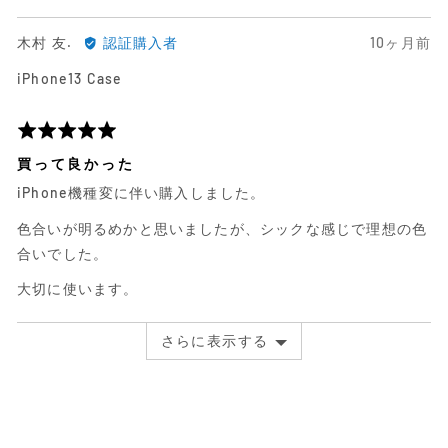
ー
ビ
中
ュ
4
木
日
木村 友.
認証購入者
10ヶ月前
ー
村
前
iPhone13 Case
友.
に
に
投
よ
稿
5
る
さ
段
買って良かった
レ
れ
階
iPhone機種変に伴い購入しました。
ビ
た
評
ュ
レ
価
色合いが明るめかと思いましたが、シックな感じで理想の色
ー
ビ
中
合いでした。
ュ
5
ー
大切に使います。
さらに表示する