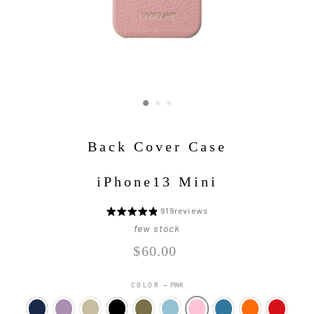
Back Cover Case
iPhone13 Mini
Click
919
reviews
5
to
段
few stock
go
階
Regular
$60.00
to
評
price
reviews
価
COLOR
—
PINK
中
4.8