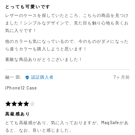
価
る
さ
段
とっても可愛いです
レ
れ
階
レザーのケースを探していたところ、こちらの商品を見つけ
ビ
た
評
ュ
レ
価
ました！シンプルなデザインで、見た目も触り心地も良くお
ー
ビ
中
気に入りです！
ュ
5
他のカラーも気になっているので、今のものがダメになった
ー
ら違うカラーも購入しようと思います！
素敵な商品ありがとうございました！
融
日
融一 田.
認証購入者
7ヶ月前
一
前
iPhone12 Case
田.
に
に
投
よ
稿
5
る
さ
段
高級感あり
レ
れ
階
とても高級感があり、気に入っておりますが、MagSafeがあ
ビ
た
評
ュ
レ
価
ると、なお、良いと感じました。