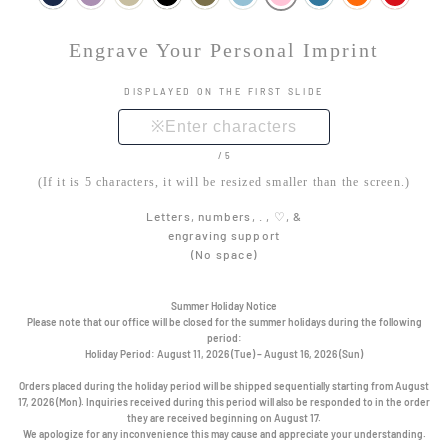
Engrave Your Personal Imprint
DISPLAYED ON THE FIRST SLIDE
/5
(If it is 5 characters, it will be resized smaller than the screen.)
Letters, numbers, . , ♡, &
engraving support
(No space)
Summer Holiday Notice
Please note that our office will be closed for the summer holidays during the following
period:
Holiday Period:
August 11, 2026 (Tue) – August 16, 2026 (Sun)
Orders placed during the holiday period will be shipped sequentially starting from August
17, 2026 (Mon). Inquiries received during this period will also be responded to in the order
they are received beginning on August 17.
We apologize for any inconvenience this may cause and appreciate your understanding.