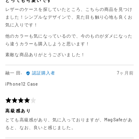
とっても可愛いです
レ
れ
階
レザーのケースを探していたところ、こちらの商品を見つけ
ビ
た
評
ュ
レ
価
ました！シンプルなデザインで、見た目も触り心地も良くお
ー
ビ
中
気に入りです！
ュ
5
他のカラーも気になっているので、今のものがダメになった
ー
ら違うカラーも購入しようと思います！
素敵な商品ありがとうございました！
融
日
融一 田.
認証購入者
7ヶ月前
一
前
iPhone12 Case
田.
に
に
投
よ
稿
5
る
さ
段
高級感あり
レ
れ
階
とても高級感があり、気に入っておりますが、MagSafeがあ
ビ
た
評
ュ
レ
価
ると、なお、良いと感じました。
ー
ビ
中