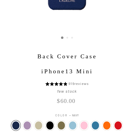
Back Cover Case
iPhone13 Mini
Click
919
reviews
5
to
段
few stock
go
階
Regular
$60.00
to
評
price
reviews
価
COLOR
—
NAVY
中
4.8