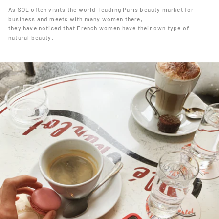
As SOL often visits the world-leading Paris beauty market for
business and meets with many women there,
they have noticed that French women have their own type of
natural beauty.