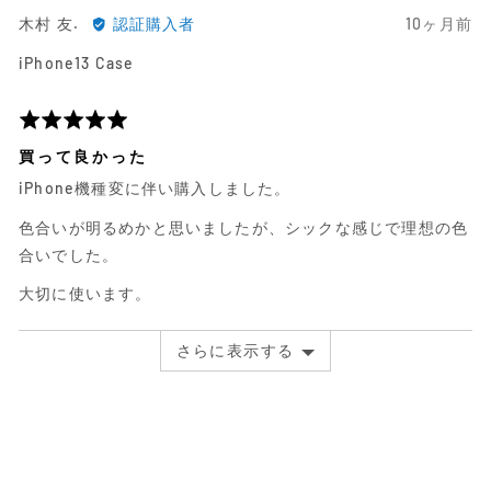
ュ
4
木
日
木村 友.
認証購入者
10ヶ月前
ー
村
前
iPhone13 Case
友.
に
に
投
よ
稿
5
る
さ
段
買って良かった
レ
れ
階
iPhone機種変に伴い購入しました。
ビ
た
評
ュ
レ
価
色合いが明るめかと思いましたが、シックな感じで理想の色
ー
ビ
中
合いでした。
ュ
5
ー
大切に使います。
さらに表示する