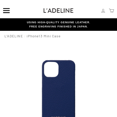
Skip
{{currency}}{{discount}} undefined
to
SITE NAVIGATION
LOG I
C
content
View Cart
USING HIGH-QUALITY GENUINE LEATHER.
FREE ENGRAVING FINISHED IN JAPAN.
L'ADELINE
/
iPhone13 Mini Case