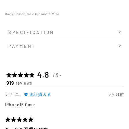
Back Cover Case iPhone13 Mini
SPECIFICATION
PAYMENT
平
out
4.8
919
reviews
均
of
ナ
日
ナナ ニ.
認証購入者
5ヶ月前
の
5
ナ
前
iPhone16 Case
ニ.
に
評
に
投
よ
稿
5
価
る
さ
段