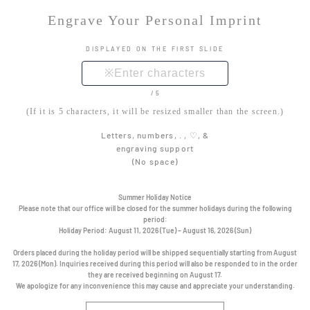
Engrave Your Personal Imprint
DISPLAYED ON THE FIRST SLIDE
/5
(If it is 5 characters, it will be resized smaller than the screen.)
Letters, numbers, . , ♡, &
engraving support
(No space)
Summer Holiday Notice
Please note that our office will be closed for the summer holidays during the following
period:
Holiday Period:
August 11, 2026 (Tue) – August 16, 2026 (Sun)
Orders placed during the holiday period will be shipped sequentially starting from August
17, 2026 (Mon). Inquiries received during this period will also be responded to in the order
they are received beginning on August 17.
We apologize for any inconvenience this may cause and appreciate your understanding.