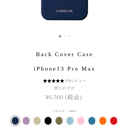
Back Cover Case
iPhone13 Pro Max
Click
919
レビュー
5
to
段
残りわずか
go
階
定
¥6,500
(税込)
to
評
価
reviews
価
COLOR
—
NAVY
中
4.8