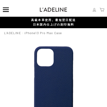
コ
{{currency}}{{discount}} undefined
ン
メニュー
ログイ
テ
ン
View Cart
高級本革使用。最短翌日配送
ツ
日本国内仕上げの刻印無料
に
ス
L'ADELINE
/
iPhone13 Pro Max Case
キ
ッ
プ