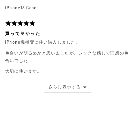
村
前
iPhone13 Case
友.
に
に
投
よ
稿
5
る
さ
段
買って良かった
レ
れ
階
iPhone機種変に伴い購入しました。
ビ
た
評
ュ
レ
価
色合いが明るめかと思いましたが、シックな感じで理想の色
ー
ビ
中
合いでした。
ュ
5
ー
大切に使います。
さらに表示する