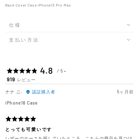
Back Cover Case iPhone13 Pro Max
仕様
支払い方法
平
out
4.8
919
レビュー
均
of
ナ
日
ナナ ニ.
認証購入者
5ヶ月前
の
5
ナ
前
iPhone16 Case
ニ.
に
評
に
投
よ
稿
5
価
る
さ
段
とっても可愛いです
レ
れ
階
レザーのケースを探していたところ、こちらの商品を見つけ