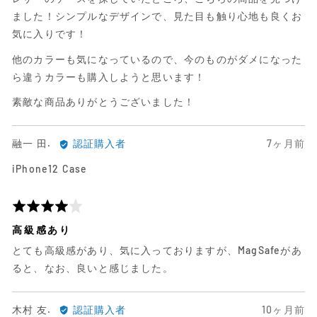
ビ
た
評
ュ
レ
価
ました！シンプルなデザインで、見た目も触り心地も良くお
ー
ビ
中
気に入りです！
ュ
5
他のカラーも気になっているので、今のものがダメになった
ー
ら違うカラーも購入しようと思います！
素敵な商品ありがとうございました！
融
日
融一 田.
認証購入者
7ヶ月前
一
前
iPhone12 Case
田.
に
に
投
よ
稿
5
る
さ
段
高級感あり
レ
れ
階
とても高級感があり、気に入っておりますが、MagSafeがあ
ビ
た
評
ュ
レ
価
ると、なお、良いと感じました。
ー
ビ
中
ュ
4
木
日
木村 友.
認証購入者
10ヶ月前
ー